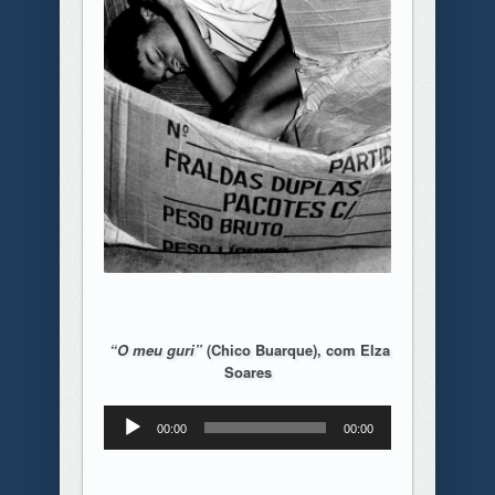
“O meu guri”
(Chico Buarque), com Elza
Soares
Tocador
00:00
00:00
de
áudio