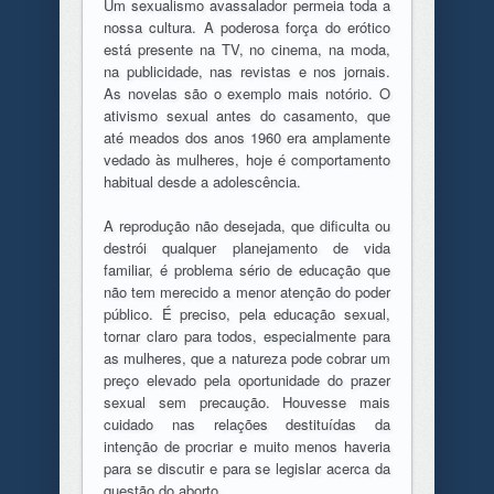
Um sexualismo avassalador permeia toda a
nossa cultura. A poderosa força do erótico
está presente na TV, no cinema, na moda,
na publicidade, nas revistas e nos jornais.
As novelas são o exemplo mais notório. O
ativismo sexual antes do casamento, que
até meados dos anos 1960 era amplamente
vedado às mulheres, hoje é comportamento
habitual desde a adolescência.
A reprodução não desejada, que dificulta ou
destrói qualquer planejamento de vida
familiar, é problema sério de educação que
não tem merecido a menor atenção do poder
público. É preciso, pela educação sexual,
tornar claro para todos, especialmente para
as mulheres, que a natureza pode cobrar um
preço elevado pela oportunidade do prazer
sexual sem precaução. Houvesse mais
cuidado nas relações destituídas da
intenção de procriar e muito menos haveria
para se discutir e para se legislar acerca da
questão do aborto.