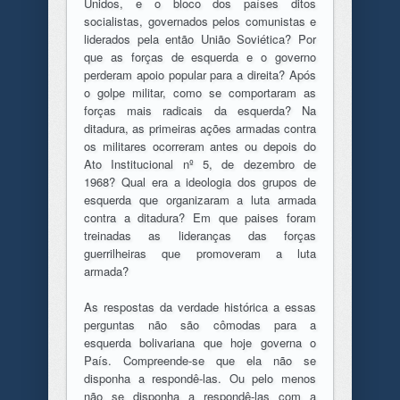
Unidos, e o bloco dos países ditos
socialistas, governados pelos comunistas e
liderados pela então União Soviética? Por
que as forças de esquerda e o governo
perderam apoio popular para a direita? Após
o golpe militar, como se comportaram as
forças mais radicais da esquerda? Na
ditadura, as primeiras ações armadas contra
os militares ocorreram antes ou depois do
Ato Institucional nº 5, de dezembro de
1968? Qual era a ideologia dos grupos de
esquerda que organizaram a luta armada
contra a ditadura? Em que paises foram
treinadas as lideranças das forças
guerrilheiras que promoveram a luta
armada?
As respostas da verdade histórica a essas
perguntas não são cômodas para a
esquerda bolivariana que hoje governa o
País. Compreende-se que ela não se
disponha a respondê-las. Ou pelo menos
não se disponha a respondê-las com a