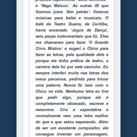
e ‘Nego Maluco’. As outras 40 que
fizemos jutos ‘têm patrão’: fizemos
músicas para balés e musicais. O
balé do Teatro Guaíra, de Curitiba,
havia encenado ‘Jogos de Dança’,
seis peças instrumentais que fiz. Eles
me chamaram para fazer ‘O Grande
Circo Místico’ e sugeri o Chico para
fazer as letras, pela qualidade dele e
porque ele tinha prática de teatro, a
carreira dele foi por este caminho. Eu
sempre interferi muito nas letras dos
meus parceiros, pedindo para trocar
uma palavra. Nunca fiz isso com o
Chico na vida. Nenhuma letra eu tive
que pedir algo, porque ele é
completamente obcecado, escreve e
reescreve. Crio a expectativa e
normalmente vem uma letra melhor
do que a que estou esperando. Além
de ser um excelente compositor, ele
consegue inventar um personagem,