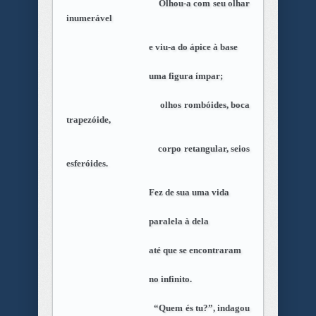
Olhou-a com seu olhar
inumerável
e viu-a do ápice à base
uma figura ímpar;
olhos rombóides, boca
trapezóide,
corpo retangular, seios
esferóides.
Fez de sua uma vida
paralela à dela
até que se encontraram
no infinito.
“Quem és tu?”, indagou