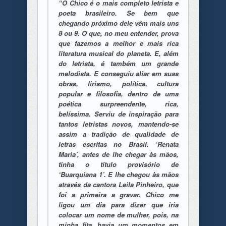
“O Chico é o mais completo letrista e
poeta brasileiro. Se bem que
chegando próximo dele vêm mais uns
8 ou 9. O que, no meu entender, prova
que fazemos a melhor e mais rica
literatura musical do planeta. E, além
do letrista, é também um grande
melodista. E conseguiu aliar em suas
obras, lirismo, política, cultura
popular e filosofia, dentro de uma
poética surpreendente, rica,
belíssima. Serviu de inspiração para
tantos letristas novos, mantendo-se
assim a tradição de qualidade de
letras escritas no Brasil. ‘Renata
Maria’, antes de lhe chegar às mãos,
tinha o título provisório de
‘Buarquiana 1’. E lhe chegou às mãos
através da cantora Leila Pinheiro, que
foi a primeira a gravar. Chico me
ligou um dia para dizer que iria
colocar um nome de mulher, pois, na
minha fita, havia um momentos em