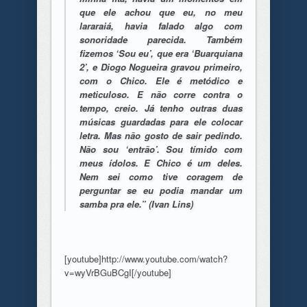
que ele achou que eu, no meu
lararaiá, havia falado algo com
sonoridade parecida. Também
fizemos ‘Sou eu’, que era ‘Buarquiana
2’, e Diogo Nogueira gravou primeiro,
com o Chico. Ele é metódico e
meticuloso. E não corre contra o
tempo, creio. Já tenho outras duas
músicas guardadas para ele colocar
letra. Mas não gosto de sair pedindo.
Não sou ‘entrão’. Sou tímido com
meus ídolos. E Chico é um deles.
Nem sei como tive coragem de
perguntar se eu podia mandar um
samba pra ele.” (Ivan Lins)
[youtube]http://www.youtube.com/watch?
v=wyVrBGuBCgI[/youtube]