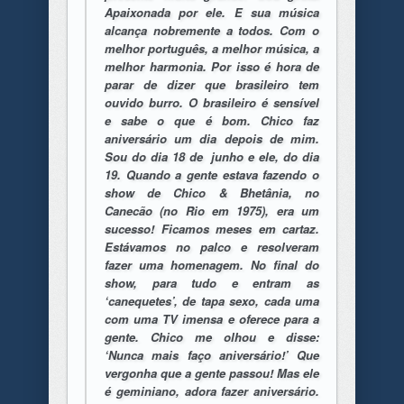
Apaixonada por ele. E sua música
alcança nobremente a todos. Com o
melhor português, a melhor música, a
melhor harmonia. Por isso é hora de
parar de dizer que brasileiro tem
ouvido burro. O brasileiro é sensível
e sabe o que é bom. Chico faz
aniversário um dia depois de mim.
Sou do dia 18 de junho e ele, do dia
19. Quando a gente estava fazendo o
show de Chico & Bhetânia, no
Canecão (no Rio em 1975), era um
sucesso! Ficamos meses em cartaz.
Estávamos no palco e resolveram
fazer uma homenagem. No final do
show, para tudo e entram as
‘canequetes’, de tapa sexo, cada uma
com uma TV imensa e oferece para a
gente. Chico me olhou e disse:
‘Nunca mais faço aniversário!’ Que
vergonha que a gente passou! Mas ele
é geminiano, adora fazer aniversário.