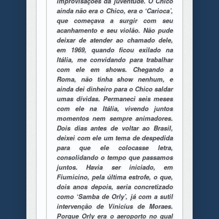
improvisações da juventude. O Chico
ainda não era o Chico, era o ‘Carioca’,
que começava a surgir com seu
acanhamento e seu violão. Não pude
deixar de atender ao chamado dele,
em 1969, quando ficou exilado na
Itália, me convidando para trabalhar
com ele em shows. Chegando a
Roma, não tinha show nenhum, e
ainda dei dinheiro para o Chico saldar
umas dívidas. Permaneci seis meses
com ele na Itália, vivendo juntos
momentos nem sempre animadores.
Dois dias antes de voltar ao Brasil,
deixei com ele um tema de despedida
para que ele colocasse letra,
consolidando o tempo que passamos
juntos. Havia ser iniciado, em
Fiumicino, pela última estrofe, o que,
dois anos depois, seria concretizado
como ‘Samba de Orly’, já com a sutil
intervenção de Vinicius de Moraes.
Porque Orly era o aeroporto no qual