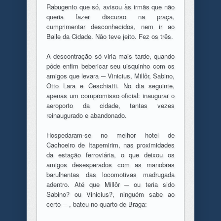
Rabugento que só, avisou às irmãs que não
queria fazer discurso na praça,
cumprimentar desconhecidos, nem ir ao
Baile da Cidade. Não teve jeito. Fez os três.
A descontração só viria mais tarde, quando
pôde enfim bebericar seu uisquinho com os
amigos que levara ─ Vinicius, Millôr, Sabino,
Otto Lara e Ceschiatti. No dia seguinte,
apenas um compromisso oficial: inaugurar o
aeroporto da cidade, tantas vezes
reinaugurado e abandonado.
Hospedaram-se no melhor hotel de
Cachoeiro de Itapemirim, nas proximidades
da estação ferroviária, o que deixou os
amigos desesperados com as manobras
barulhentas das locomotivas madrugada
adentro. Até que Millôr ─ ou teria sido
Sabino? ou Vinicius?, ninguém sabe ao
certo ─ , bateu no quarto de Braga: