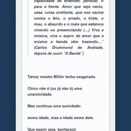
capacidade de entender, perdoar, ir
para a frente. Amor que seja navio,
casa, coisa cintilante, que nos vacine
contra o feio, o errado, o triste, o
mau, o absurdo e o mais que estamos
vivendo ou presenciando (…) Viva a
música, viva o sopro de amor que a
música e banda vêm trazendo…”
(Carlos Drummond de Andrade,
depois de ouvir
“A Banda”
)
Talvez mestre Millôr tenha exagerado.
Chico não é (ou já não é) uma
unanimidade.
Mas continua uma sumidade:
soma idade, mas a idade some dele.
Que assim seja, benfazeja!