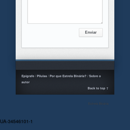
Enviar
Epígrafe
Pílulas
Por que Estrela Binária?
Sobre o
autor
Back to top ↑
Estrela Binária
UA-34546101-1